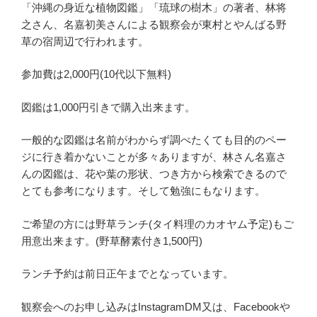
「沖縄の身近な植物図鑑」「琉球の樹木」の著者、林将
之さん、名嘉初美さんによる観察会が東村とやんばる野
草の宿周辺で行われます。
参加費は2,000円(10代以下無料)
図鑑は1,000円引きで購入出来ます。
一般的な図鑑は名前がわからず調べたくても目的のペー
ジに行き着かないことが多々ありますが、林さん名嘉さ
んの図鑑は、花や葉の形状、つき方から検索できるので
とても参考になります。そして勉強にもなります。
ご希望の方には野草ランチ(タイ料理のカオヤム予定)もご
用意出来ます。(野草酵素付き1,500円)
ランチ予約は前日正午までとなっています。
観察会へのお申し込みはInstagramDM又は、Facebookや