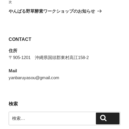
ビ
稿
次
次
ゲ
の
やんばる野草酵素ワークショップのお知らせ
投
ー
稿
シ
ョ
CONTACT
ン
住所
〒905-1201 沖縄県国頭郡東村高江158-2
Mail
yanbaruyasou@gmail.com
検索
検
検索
索: