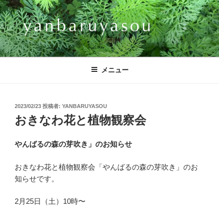
コ
ン
テ
ン
ツ
YANBARUYASOU
へ
メニュー
ス
キ
ッ
投
2023/02/23
投稿者:
YANBARUYASOU
プ
稿
おきなわ花と植物観察会
日:
やんばるの森の芽吹き」のお知らせ
おきなわ花と植物観察会「やんばるの森の芽吹き」のお
知らせです。
2月25日（土）10時〜