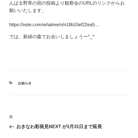
んばる野草の宿の投稿より観察会のURLのリンクからお
願いいたします。
https://note.com/whatree/n/n18b10ef22ea5…
では、新緑の森でお会いしましょうー^_^
カ
お知らせ
テ
ゴ
リ
ー
投
前
前
稿
の
おきなわ彩発見NEXT が3月31日まで延長
ナ
投